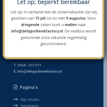
Let op; beperkt bereikbaar
Hypotheekvormen
Extra diensten
Stappenplan
Verbouwen / Oph
NHG en starterslen
Let op; In verband met de zomervakantie zijn wij
Tarieven
Verzekeringen
Aankoopbegeleidin
Uit elkaar gaan
'Voor al je financiële zaken'
gesloten van
tot en met
. Voor
15 juli
9 augustus
Multichannel
Taxatieservice
Wie zijn wij?
Schadeverzekering
zaken kunt u
naar
dringende
mailen
Hypotheek overslu
. De mailbox wordt
info@dehypotheekfactory.nl
Bouwkundig keurin
Levensverzekering
Contact
Contact
Gepensioneerd
gedurende onze vakantie regelmatig
Notarisservice
Woonlastenverzeke
Beleggen in vastg
gecontroleerd.
Downloads
Pasteurlaan 1
4624XK Bergen op Zoom
Mijn klantdossi
T: 0164 – 311 311
E:
info@dehypotheekfactory.nl
Pagina's
Mijn situatie
Hypotheken