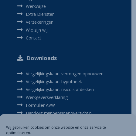
Werkwijze
Extra Diensten
Verzekeringen
Wie zijn wij
Contact
Downloads
Vergelijkingskaart vermogen opbouwen
Vergelijkingskaart hypotheek
Vergelijkingskaart risico's afdekken
Werkgeversverklaring
Formulier AVW
Handout mijnpensioenoverzicht.nl
Handout UWV verzekeringsbericht
Wij gebruiken cookies om onze website en onze service te
Verbouwingsspecificatie
optimaliseren.