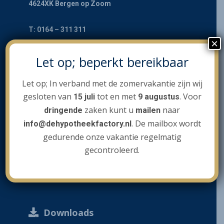
Mijn Situatie
4624XK Bergen op Zoom
Hypotheken
Eerste woning aan
T: 0164 – 311 311
Andere woning aa
×
E:
info@dehypotheekfactory.nl
Werkwijze
Wat is een hypothe
/ Verhuizen
Let op; beperkt bereikbaar
Hypotheekvormen
Extra diensten
Stappenplan
Verbouwen / Oph
Pagina's
NHG en starterslen
Let op; In verband met de zomervakantie zijn wij
Tarieven
Verzekeringen
Aankoopbegeleidin
Uit elkaar gaan
gesloten van
tot en met
. Voor
15 juli
9 augustus
Mijn situatie
Multichannel
Taxatieservice
Wie zijn wij?
Schadeverzekering
zaken kunt u
naar
dringende
mailen
Hypotheek overslu
Hypotheken
. De mailbox wordt
info@dehypotheekfactory.nl
Bouwkundig keurin
Werkwijze
Levensverzekering
Contact
Gepensioneerd
gedurende onze vakantie regelmatig
Extra Diensten
Notarisservice
Woonlastenverzeke
Beleggen in vastg
gecontroleerd.
Downloads
Verzekeringen
Wie zijn wij
Mijn klantdossi
Contact
Downloads